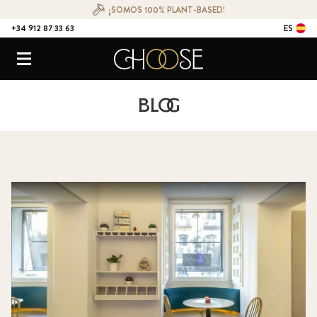
¡SOMOS 100% PLANT-BASED!
+34 912 87 33 63
ES
CONTACTO
Choose Ristorante Naturale
Menú
Blog