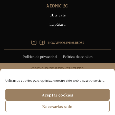
A domicilio
Uber eats
La pájara
Instagram
Facebook
Nos vemos en las redes
Política de privacidad
Política de cookies
Cada bocado cuenta
Cucina italiana 100% vegana
Utilizamos cookies para optimizar nuestro sitio web y nuestro servicio.
COPYRIGHT © CHOOSE RISTORANTE NATURALE 2026
Aceptar cookies
DESIGNED & DEVELOPED WITH
♥
BY
HUMAN FIRST
Necesarias solo