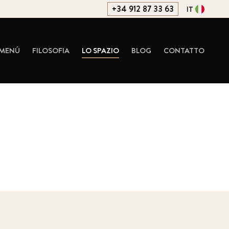
+34 912 87 33 63
IT
MENÚ
FILOSOFIA
LO SPAZIO
BLOG
CONTATTO