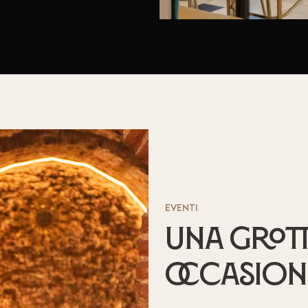
EVENTI
Una grott
occasioni