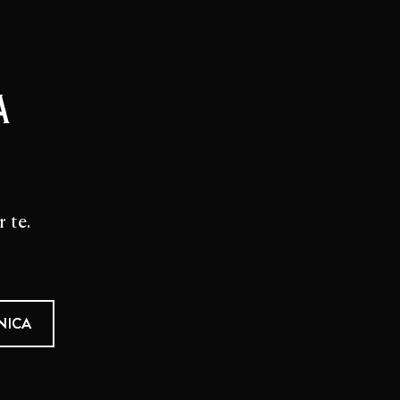
a
 te.
NICA