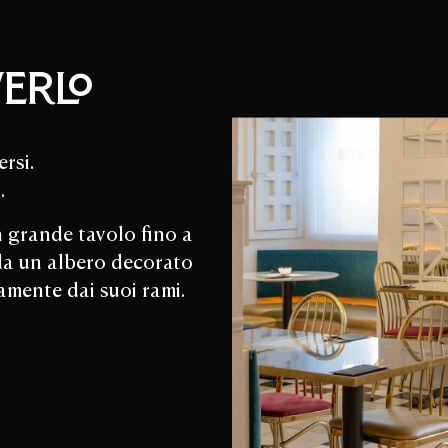
verlo
rsi.
.
 grande tavolo fino a
 da un albero decorato
amente dai suoi rami.