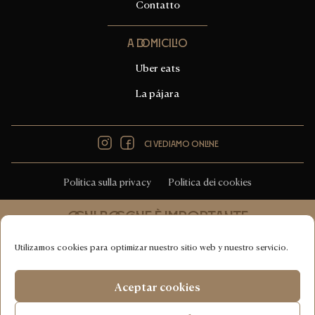
Contatto
A domicilio
Uber eats
La pájara
Instagram
Facebook
Ci vediamo online
Politica sulla privacy
Politica dei cookies
Ogni boccone è importante
Cucina italiana 100% vegana
Utilizamos cookies para optimizar nuestro sitio web y nuestro servicio.
COPYRIGHT © CHOOSE RISTORANTE NATURALE 2026
Aceptar cookies
DESIGNED & DEVELOPED WITH
♥
BY
HUMAN FIRST