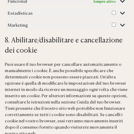
Funcional
Sempre attivo
Estadísticas
Estadíst
Marketing
Marketin
8. Abilitare/disabilitare e cancellazione
dei cookie
Puoi usare il tuo browser per cancellare automaticamente o
manualmente i cookie. È anche possibile specificare che
determinati cookie non possono essere piazzati. Un’altra
opzione è quella di modificare le impostazioni del tuo browser
internet in modo da ricevere un messaggio ogni volta che viene
inserito un cookie. Per ulteriori informazioni su queste opzioni,
consultare le istruzioni nella sezione Guida del tuo browser.
Tieni presente che il nostro sito web potrebbe non funzionare
correttamente se tutti i cookie sono disabilitati. Se cancelli i
cookie nel vostro browser, essi verranno nuovamente inseriti
dopo il consenso fornito quando visiterete nuovamente il
nostro sito web.