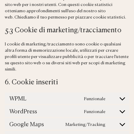
sito web per i nostri utenti. Con questi cookie statistici
otteniamo approfondimenti sull’uso del nostro sito
web. Chiediamo il tuo permesso per piazzare cookie statistici.
5.3 Cookie di marketing/tracciamento
I cookie di marketing/tracciamento sono cookie o qualsiasi
altra forma di memorizzazione locale, utilizzati per creare
profili utente per visualizzare pubblicità o per tracciare l’utente
su questo sito web o su diversi siti web per scopi di marketing
simili.
6. Cookie inseriti
WPML
Funzionale
Consent
to
WordPress
Funzionale
service
Consent
wpml
to
Google Maps
Marketing/Tracking
service
Consent
wordpress
to