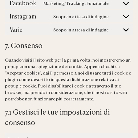
Facebook
Marketing/Tracking, Funzionale
service
Consent
google-
to
Instagram
Scopo in attesa di indagine
maps
service
Consent
facebook
to
Varie
Scopo in attesa di indagine
service
Consent
instagram
to
7. Consenso
service
varie
Quando visiti il sito web per la prima volta, noi mostreremo un
popup con una spiegazione dei cookie. Appena clicchi su
“Aceptar cookies”, dai il permesso a noi di usare tutti i cookie e
plugin come descritto in questa dichiarazione relativa ai
popup e cookie. Puoi disabilitare i cookie attraverso il tuo
browser, ma prendo in considerazione, che il nostro sito web
potrebbe non funzionare più correttamente.
7.1 Gestisci le tue impostazioni di
consenso