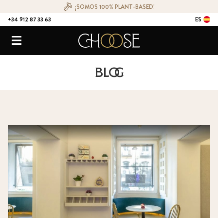
¡SOMOS 100% PLANT-BASED!
+34 912 87 33 63
ES
CONTACTO
Choose Ristorante Naturale
Menú
Blog