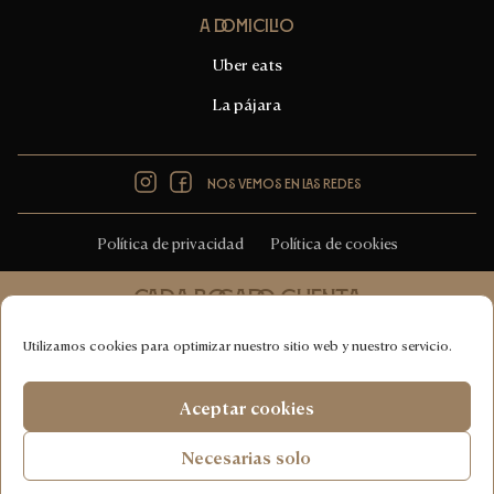
A domicilio
Uber eats
La pájara
Instagram
Facebook
Nos vemos en las redes
Política de privacidad
Política de cookies
Cada bocado cuenta
Cucina italiana 100% vegana
Utilizamos cookies para optimizar nuestro sitio web y nuestro servicio.
COPYRIGHT © CHOOSE RISTORANTE NATURALE 2026
Aceptar cookies
DESIGNED & DEVELOPED WITH
♥
BY
HUMAN FIRST
Necesarias solo